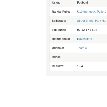
Idræt:
Fodbold
Række/Pulje:
U10 drenge A
/
Pulje 1
Spillested:
Struer Energi Park
Hal
Tidspunkt:
02-12-17
14:03
Hjemmehold:
Ravnsbjerg if
Udehold:
Team X
Runde:
1
Resultat:
1 - 4