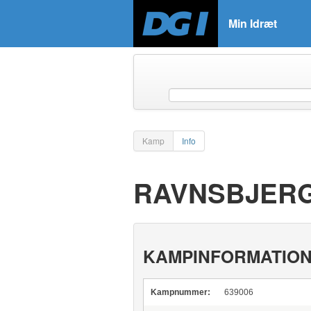
Min Idræt
Kamp
Info
RAVNSBJERG 
KAMPINFORMATIO
Kampnummer:
639006