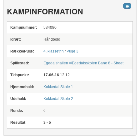
KAMPINFORMATION
Kampnummer:
534080
Idræt:
Håndbold
Række/Pulje:
4. klassetrin
/
Pulje 3
Spillested:
Egedalshallen v/Egedalsskolen
Bane 8 - Street
Tidspunkt:
17-06-16
12:12
Hjemmehold:
Kokkedal Skole 1
Udehold:
Kokkedal Skole 2
Runde:
6
Resultat:
3 - 5