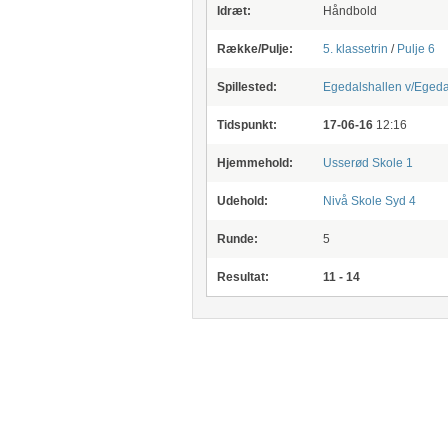
Idræt:
Håndbold
Række/Pulje:
5. klassetrin
/
Pulje 6
Spillested:
Egedalshallen v/Egeda
Tidspunkt:
17-06-16
12:16
Hjemmehold:
Usserød Skole 1
Udehold:
Nivå Skole Syd 4
Runde:
5
Resultat:
11 - 14