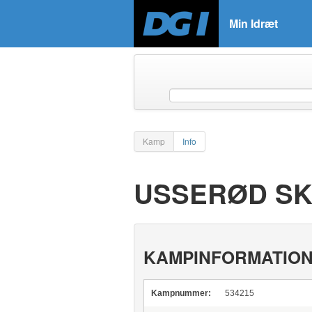
Min Idræt
Kamp
Info
USSERØD SKO
KAMPINFORMATIO
Kampnummer:
534215