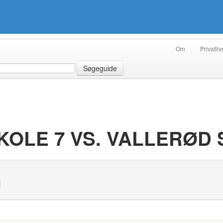
Om
Privatliv
Søgeguide
OLE 7 VS. VALLERØD 
N