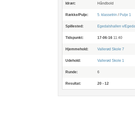
Idræt:
Håndbold
Række/Pulje:
5. klassetrin
/
Pulje 1
Spillested:
Egedalshallen v/Egeda
Tidspunkt:
17-06-16
11:40
Hjemmehold:
Vallerød Skole 7
Udehold:
Vallerød Skole 1
Runde:
6
Resultat:
20 - 12