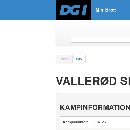
Min Idræt
Kamp
Info
VALLERØD SK
KAMPINFORMATIO
Kampnummer:
534125