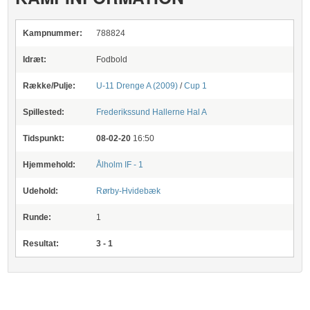
Kampnummer:
788824
Idræt:
Fodbold
Række/Pulje:
U-11 Drenge A (2009)
/
Cup 1
Spillested:
Frederikssund Hallerne
Hal A
Tidspunkt:
08-02-20
16:50
Hjemmehold:
Ålholm IF - 1
Udehold:
Rørby-Hvidebæk
Runde:
1
Resultat:
3 - 1