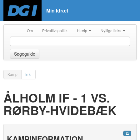
Min Idræt
Om
Privatlivspolitik
Hjælp
Nyttige links
Søgeguide
Kamp
Info
ÅLHOLM IF - 1 VS.
RØRBY-HVIDEBÆK
KAMPINFORMATION