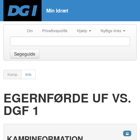
Min Idræt
Om
Privatlivspolitik
Hjælp
Nyttige links
Søgeguide
Kamp
Info
EGERNFØRDE UF VS.
DGF 1
KAMPINFORMATION