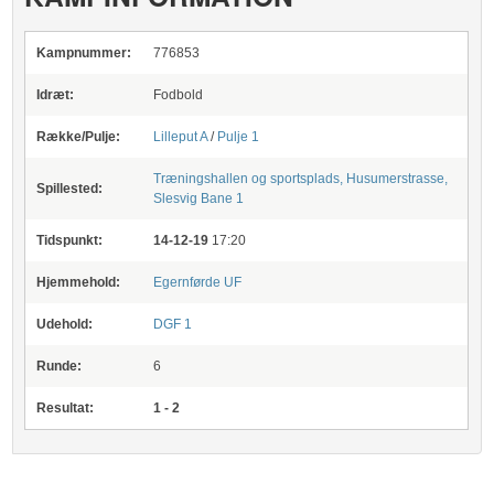
Kampnummer:
776853
Idræt:
Fodbold
Række/Pulje:
Lilleput A
/
Pulje 1
Træningshallen og sportsplads, Husumerstrasse,
Spillested:
Slesvig
Bane 1
Tidspunkt:
14-12-19
17:20
Hjemmehold:
Egernførde UF
Udehold:
DGF 1
Runde:
6
Resultat:
1 - 2