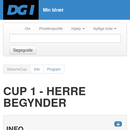
Min Idræt
Om
Privatlivspolitik
Hjælp
Nyttige links
Søgeguide
StaevneCup
Info
Program
CUP 1 - HERRE
BEGYNDER
INFO