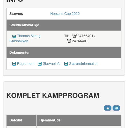
Stævne:
Horsens Cup 2020
Stævneansvarlige
Thomas Skaug
Tlf:
24766401
/
Grasbakken
24766401
Dokumenter
Reglement
Stævneinfo
Stævneinformation
KOMPLET KAMPPROGRAM
Dato/tid
Hjemme/Ude