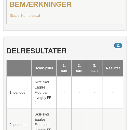
BEMÆRKNINGER
Status: Kamp udsat
DELRESULTATER
1.
2.
3.
Hold/Spiller
Resultat
sæt
sæt
sæt
Skælskør
Eagles
1. periode
Floorball
-
-
-
-
Lyngby FF
2
Skælskør
Eagles
2. periode
Floorball
-
-
-
-