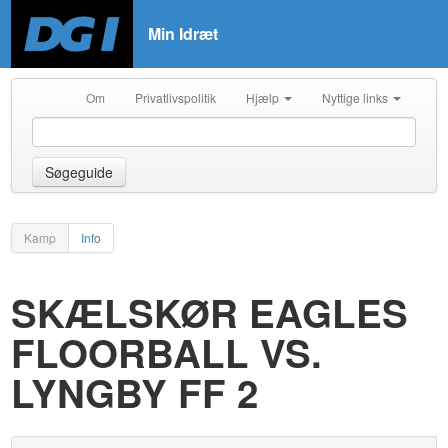
Min Idræt
Om
Privatlivspolitik
Hjælp
Nyttige links
Søgeguide
Kamp
Info
SKÆLSKØR EAGLES
FLOORBALL VS.
LYNGBY FF 2