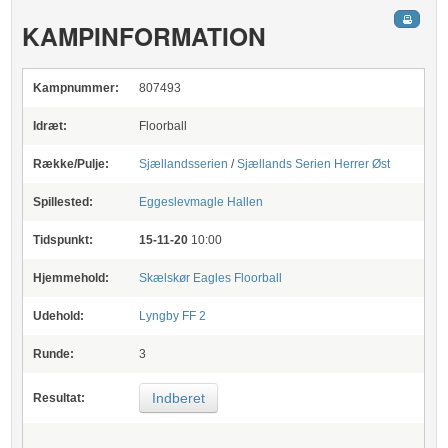
KAMPINFORMATION
Kampnummer:
807493
Idræt:
Floorball
Række/Pulje:
Sjællandsserien
/
Sjællands Serien Herrer Øst
Spillested:
Eggeslevmagle Hallen
Tidspunkt:
15-11-20
10:00
Hjemmehold:
Skælskør Eagles Floorball
Udehold:
Lyngby FF 2
Runde:
3
Indberet
Resultat: