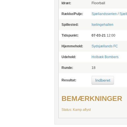
Idræt:
Floorball
Række/Pulje:
Sjællandsserien
/
Sjæl
Spillested:
Iselingehallen
Tidspunkt:
07-03-21
12:00
Hjemmehold:
Sydsjællands FC
Udehold:
Holbæk Bombers
Runde:
18
Indberet
Resultat:
BEMÆRKNINGER
Status: Kamp aflyst