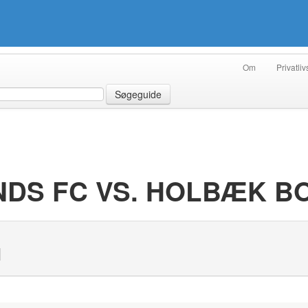
Om
Privatliv
Søgeguide
DS FC VS. HOLBÆK B
N