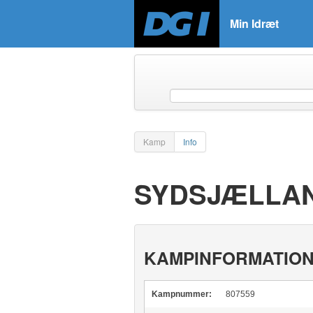
Min Idræt
Kamp
Info
SYDSJÆLLAN
KAMPINFORMATIO
Kampnummer:
807559