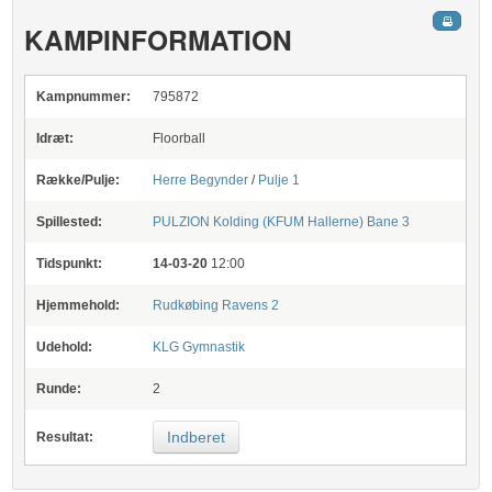
KAMPINFORMATION
Kampnummer:
795872
Idræt:
Floorball
Række/Pulje:
Herre Begynder
/
Pulje 1
Spillested:
PULZION Kolding (KFUM Hallerne)
Bane 3
Tidspunkt:
14-03-20
12:00
Hjemmehold:
Rudkøbing Ravens 2
Udehold:
KLG Gymnastik
Runde:
2
Indberet
Resultat: