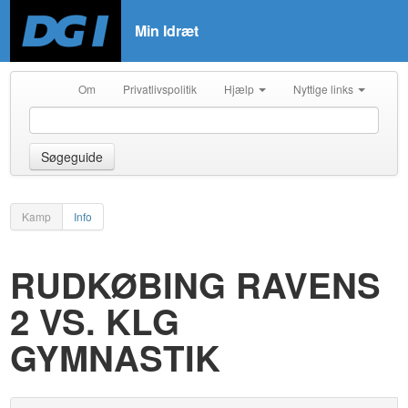
Min Idræt
Om
Privatlivspolitik
Hjælp
Nyttige links
Søgeguide
Kamp
Info
RUDKØBING RAVENS
2 VS. KLG
GYMNASTIK