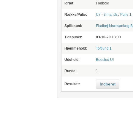
Idræt:
Fodbold
Række/Pulje:
U7 - 3 mands
/
Pulje 1
Spillested:
Fladhøj Idrætsanlæg
B
Tidspunkt:
03-10-20
13:00
Hjemmehold:
Toftlund 1
Udehold:
Bedsted UI
Runde:
1
Indberet
Resultat: