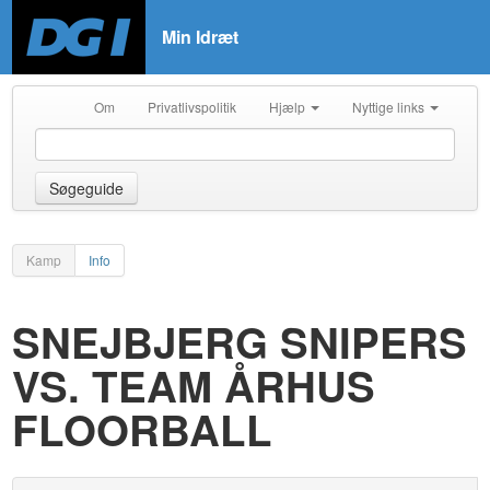
Min Idræt
Om
Privatlivspolitik
Hjælp
Nyttige links
Søgeguide
Kamp
Info
SNEJBJERG SNIPERS
VS. TEAM ÅRHUS
FLOORBALL