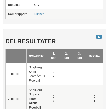
Resultat:
4 - 7
Kamprapport
Klik her
DELRESULTATER
1.
2.
3.
Hold/Spiller
Resultat
sæt
sæt
sæt
Snejbjerg
Snipers
2
0
1. periode
-
-
Team Århus
2
0
Floorball
Snejbjerg
Snipers
1
0
2. periode
Team
-
-
3
1
Århus
Floorball