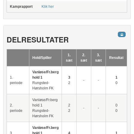
Kamprapport
Klik her
DELRESULTATER
1.
2.
3.
Hold/Spiller
Resultat
sæt
sæt
sæt
Vanløse/Fr.berg
1.
hold 1
3
1
-
-
periode
Rungsted-
2
0
Hørsholm FK
Vanløse/Fr.berg
2.
hold 1
2
0
-
-
periode
Rungsted-
2
0
Hørsholm FK
Vanløse/Fr.berg
3.
hold 1
4
1