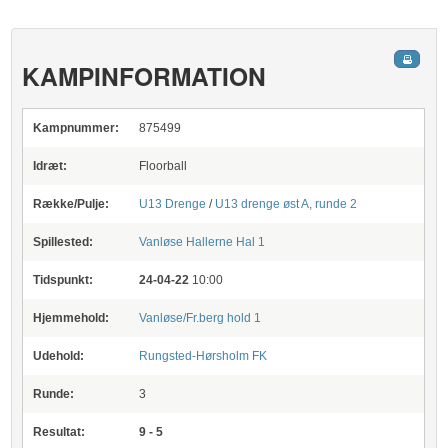
KAMPINFORMATION
Kampnummer:
875499
Idræt:
Floorball
Række/Pulje:
U13 Drenge
/
U13 drenge øst A, runde 2
Spillested:
Vanløse Hallerne
Hal 1
Tidspunkt:
24-04-22
10:00
Hjemmehold:
Vanløse/Fr.berg hold 1
Udehold:
Rungsted-Hørsholm FK
Runde:
3
Resultat:
9 - 5