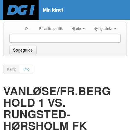
Min Idræt
Om
Privatlivspolitik
Hjælp
Nyttige links
Søgeguide
Kamp
Info
VANLØSE/FR.BERG
HOLD 1 VS.
RUNGSTED-
HØRSHOLM FK