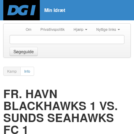
Min Idræt
Om
Privatlivspolitik
Hjælp
Nyttige links
Søgeguide
Kamp
Info
FR. HAVN
BLACKHAWKS 1 VS.
SUNDS SEAHAWKS
FC 1