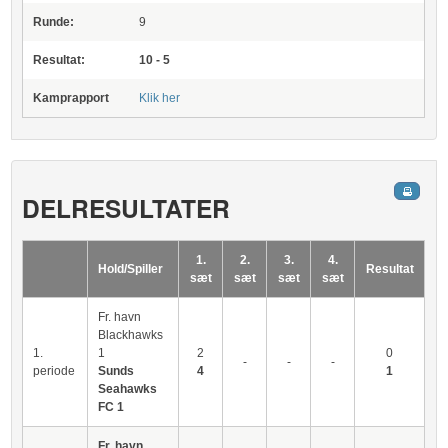
Runde:
9
Resultat:
10 - 5
Kamprapport
Klik her
DELRESULTATER
1.
2.
3.
4.
Hold/Spiller
Resultat
sæt
sæt
sæt
sæt
Fr. havn
Blackhawks
1.
1
2
0
-
-
-
periode
Sunds
4
1
Seahawks
FC 1
Fr. havn