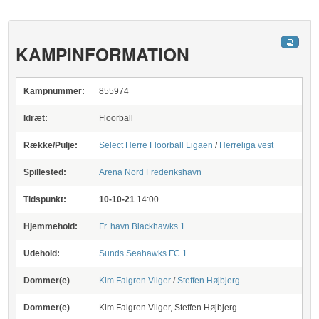
KAMPINFORMATION
Kampnummer:
855974
Idræt:
Floorball
Række/Pulje:
Select Herre Floorball Ligaen
/
Herreliga vest
Spillested:
Arena Nord Frederikshavn
Tidspunkt:
10-10-21
14:00
Hjemmehold:
Fr. havn Blackhawks 1
Udehold:
Sunds Seahawks FC 1
Dommer(e)
Kim Falgren Vilger
/
Steffen Højbjerg
Dommer(e)
Kim Falgren Vilger, Steffen Højbjerg