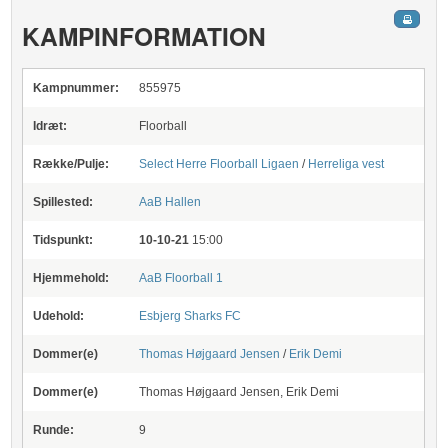
KAMPINFORMATION
Kampnummer:
855975
Idræt:
Floorball
Række/Pulje:
Select Herre Floorball Ligaen
/
Herreliga vest
Spillested:
AaB Hallen
Tidspunkt:
10-10-21
15:00
Hjemmehold:
AaB Floorball 1
Udehold:
Esbjerg Sharks FC
Dommer(e)
Thomas Højgaard Jensen
/
Erik Demi
Dommer(e)
Thomas Højgaard Jensen, Erik Demi
Runde:
9