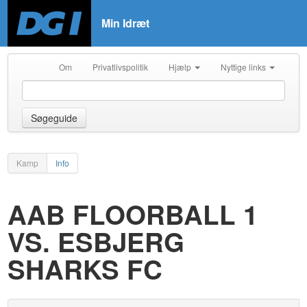
Min Idræt
Om
Privatlivspolitik
Hjælp
Nyttige links
Søgeguide
Kamp
Info
AAB FLOORBALL 1
VS. ESBJERG
SHARKS FC