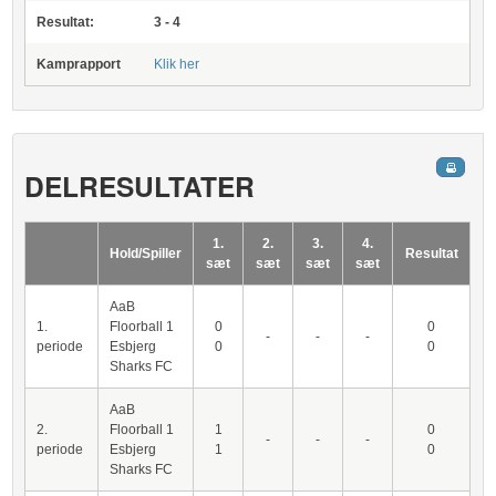
Resultat:
3 - 4
Kamprapport
Klik her
DELRESULTATER
1.
2.
3.
4.
Hold/Spiller
Resultat
sæt
sæt
sæt
sæt
AaB
1.
Floorball 1
0
0
-
-
-
periode
Esbjerg
0
0
Sharks FC
AaB
2.
Floorball 1
1
0
-
-
-
periode
Esbjerg
1
0
Sharks FC