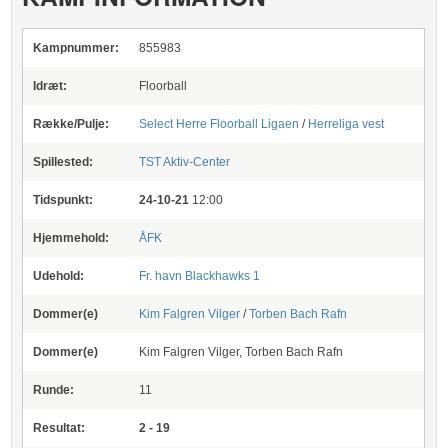
Kampnummer:
855983
Idræt:
Floorball
Række/Pulje:
Select Herre Floorball Ligaen
/
Herreliga vest
Spillested:
TST Aktiv-Center
Tidspunkt:
24-10-21
12:00
Hjemmehold:
ÅFK
Udehold:
Fr. havn Blackhawks 1
Dommer(e)
Kim Falgren Vilger
/
Torben Bach Rafn
Dommer(e)
Kim Falgren Vilger, Torben Bach Rafn
Runde:
11
Resultat:
2 - 19