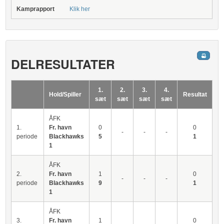
Kamprapport
Klik her
DELRESULTATER
1.
2.
3.
4.
Hold/Spiller
Resultat
sæt
sæt
sæt
sæt
ÅFK
1.
Fr. havn
0
0
-
-
-
periode
Blackhawks
5
1
1
ÅFK
2.
Fr. havn
1
0
-
-
-
periode
Blackhawks
9
1
1
ÅFK
3.
Fr. havn
1
0