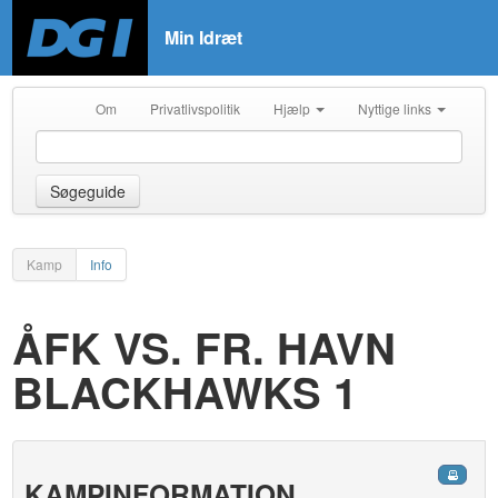
Min Idræt
Om
Privatlivspolitik
Hjælp
Nyttige links
Søgeguide
Kamp
Info
ÅFK VS. FR. HAVN
BLACKHAWKS 1
KAMPINFORMATION