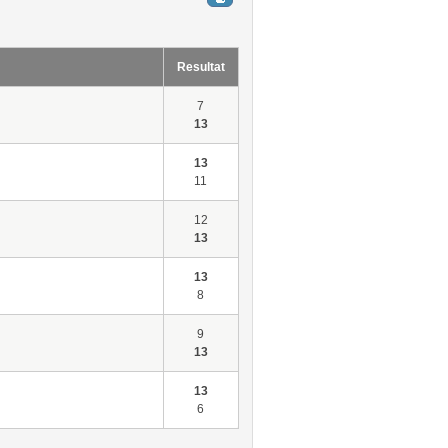
Resultat
7
13
13
11
12
13
13
8
9
13
13
6