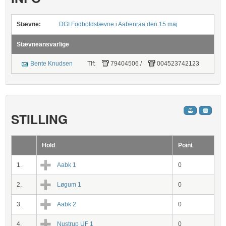
Stævne:
DGI Fodboldstævne i Aabenraa den 15 maj
Stævneansvarlige
Bente Knudsen
Tlf:
79404506
/
004523742123
STILLING
Hold
Point
1.
Aabk 1
0
2.
Løgum 1
0
3.
Aabk 2
0
4.
Nustrup UF 1
0