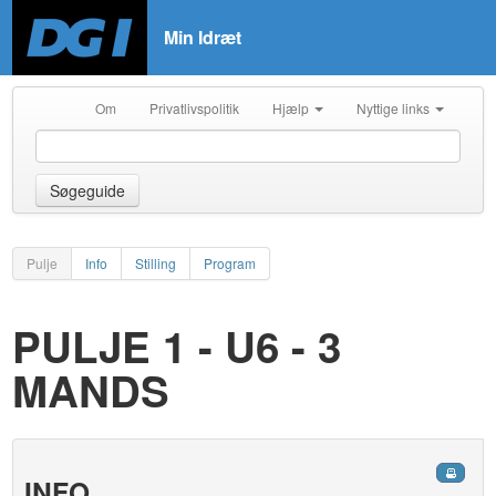
Min Idræt
Om
Privatlivspolitik
Hjælp
Nyttige links
Søgeguide
Pulje
Info
Stilling
Program
PULJE 1 - U6 - 3
MANDS
INFO