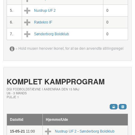
5.
Nustrup UF 2
0
6.
Rødekro IF
0
7.
Sønderborg Boldklub
0
= Hold musen henover ikonet, for at se den anvendte stillingsregel
KOMPLET KAMPPROGRAM
DGI FODBOLDSTÆVNE I AABENRAA DEN 15 MAJ
U6 - 3 MANDS
PULJE 1
Dato/tid
Hjemme/Ude
15-05-21
11:00
Nustrup UF 2
-
Sønderborg Boldklub