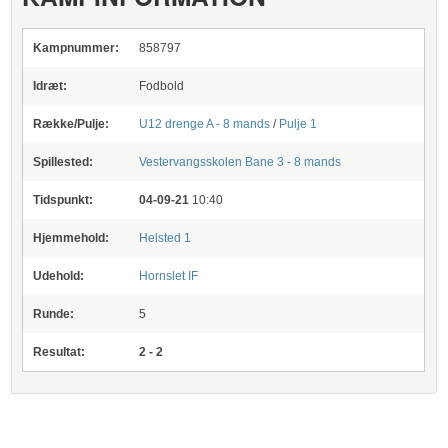
Kampnummer:
858797
Idræt:
Fodbold
Række/Pulje:
U12 drenge A - 8 mands
/
Pulje 1
Spillested:
Vestervangsskolen
Bane 3 - 8 mands
Tidspunkt:
04-09-21
10:40
Hjemmehold:
Helsted 1
Udehold:
Hornslet IF
Runde:
5
Resultat:
2 - 2