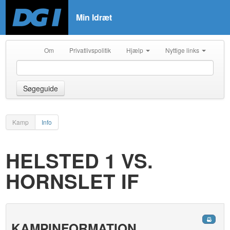
Min Idræt
Om
Privatlivspolitik
Hjælp
Nyttige links
Søgeguide
Kamp
Info
HELSTED 1 VS.
HORNSLET IF
KAMPINFORMATION