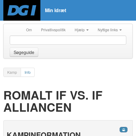
Min Idræt
Om
Privatlivspolitik
Hjælp
Nyttige links
Søgeguide
Kamp
Info
ROMALT IF VS. IF
ALLIANCEN
KAMPINFORMATION