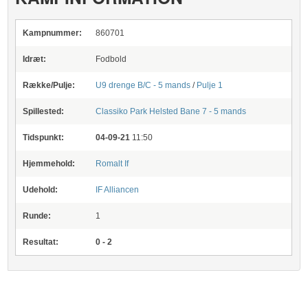
Kampnummer:
860701
Idræt:
Fodbold
Række/Pulje:
U9 drenge B/C - 5 mands
/
Pulje 1
Spillested:
Classiko Park Helsted
Bane 7 - 5 mands
Tidspunkt:
04-09-21
11:50
Hjemmehold:
Romalt If
Udehold:
IF Alliancen
Runde:
1
Resultat:
0 - 2