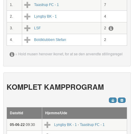
1.
Taastrup FC - 1
7
2.
Lyngby BK - 1
4
3.
LSF
2
4.
Boldklubben Stefan
2
= Hold musen henover ikonet, for at se den anvendte stillingsregel
KOMPLET KAMPPROGRAM
Dato/tid
Hjemme/Ude
05-06-22
09:30
Lyngby BK - 1
-
Taastrup FC - 1