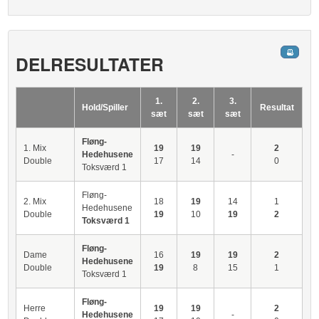
DELRESULTATER
1.
2.
3.
Hold/Spiller
Resultat
sæt
sæt
sæt
Fløng-
1. Mix
19
19
2
Hedehusene
-
Double
17
14
0
Toksværd 1
Fløng-
2. Mix
18
19
14
1
Hedehusene
Double
19
10
19
2
Toksværd 1
Fløng-
Dame
16
19
19
2
Hedehusene
Double
19
8
15
1
Toksværd 1
Fløng-
Herre
19
19
2
Hedehusene
-