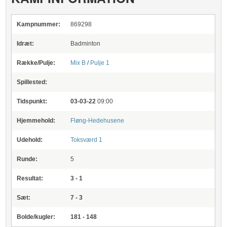
Kampnummer:
869298
Idræt:
Badminton
Række/Pulje:
Mix B
/
Pulje 1
Spillested:
Tidspunkt:
03-03-22
09:00
Hjemmehold:
Fløng-Hedehusene
Udehold:
Toksværd 1
Runde:
5
Resultat:
3 - 1
Sæt:
7 - 3
Bolde/kugler:
181 - 148