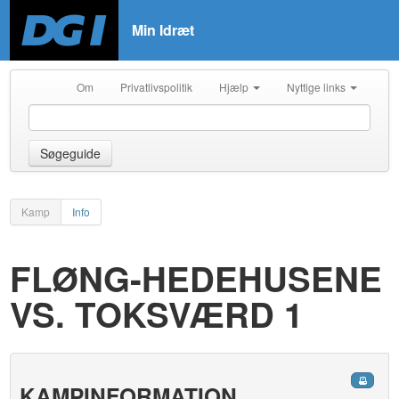
Min Idræt
Om
Privatlivspolitik
Hjælp
Nyttige links
Søgeguide
Kamp
Info
FLØNG-HEDEHUSENE
VS. TOKSVÆRD 1
KAMPINFORMATION