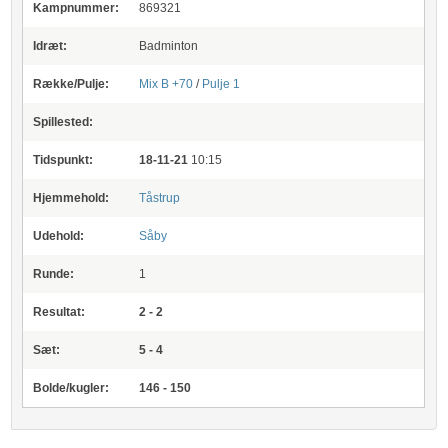
Kampnummer:
869321
Idræt:
Badminton
Række/Pulje:
Mix B +70
/
Pulje 1
Spillested:
Tidspunkt:
18-11-21
10:15
Hjemmehold:
Tåstrup
Udehold:
Såby
Runde:
1
Resultat:
2 - 2
Sæt:
5 - 4
Bolde/kugler:
146 - 150