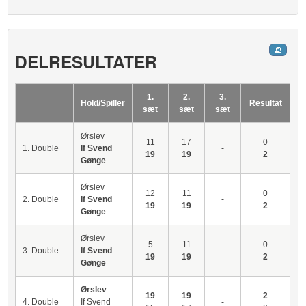
DELRESULTATER
1.
2.
3.
Hold/Spiller
Resultat
sæt
sæt
sæt
Ørslev
11
17
0
1. Double
If Svend
-
19
19
2
Gønge
Ørslev
12
11
0
2. Double
If Svend
-
19
19
2
Gønge
Ørslev
5
11
0
3. Double
If Svend
-
19
19
2
Gønge
Ørslev
19
19
2
4. Double
If Svend
-