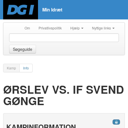
Min Idræt
Om
Privatlivspolitik
Hjælp
Nyttige links
Søgeguide
Kamp
Info
ØRSLEV VS. IF SVEND
GØNGE
KAMPINFORMATION