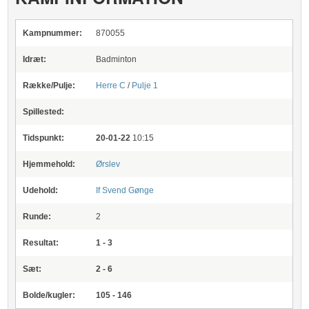
Kampnummer:
870055
Idræt:
Badminton
Række/Pulje:
Herre C
/
Pulje 1
Spillested:
Tidspunkt:
20-01-22
10:15
Hjemmehold:
Ørslev
Udehold:
If Svend Gønge
Runde:
2
Resultat:
1 - 3
Sæt:
2 - 6
Bolde/kugler:
105 - 146