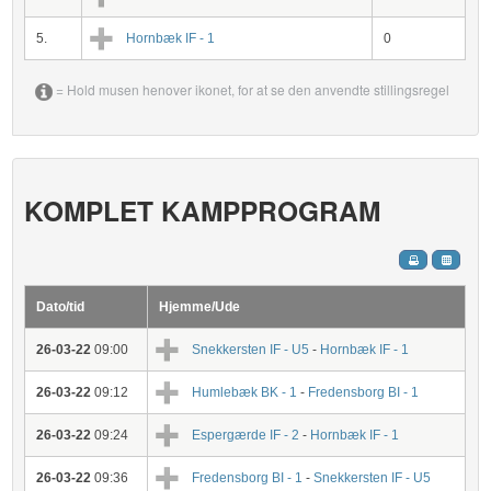
5.
Hornbæk IF - 1
0
= Hold musen henover ikonet, for at se den anvendte stillingsregel
KOMPLET KAMPPROGRAM
Dato/tid
Hjemme/Ude
26-03-22
09:00
Snekkersten IF - U5
-
Hornbæk IF - 1
26-03-22
09:12
Humlebæk BK - 1
-
Fredensborg BI - 1
26-03-22
09:24
Espergærde IF - 2
-
Hornbæk IF - 1
26-03-22
09:36
Fredensborg BI - 1
-
Snekkersten IF - U5