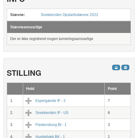
Stævne:
Snekkersten Opstartsstævne 2022
Stævneansvarlige
Der er ikke registreret nogen turneringsansvarlige
STILLING
Hold
Point
1.
Espergærde IF - 2
7
2.
Snekkersten IF - U5
6
3.
Fredensborg BI - 1
3
4.
Humlebæk BK - 1
1