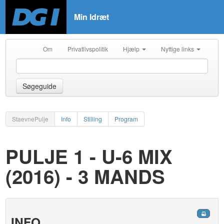
Min Idræt
Om
Privatlivspolitik
Hjælp
Nyttige links
Søgeguide
StaevnePulje
Info
Stilling
Program
PULJE 1 - U-6 MIX
(2016) - 3 MANDS
INFO