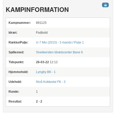
KAMPINFORMATION
Kampnummer:
891125
Idræt:
Fodbold
Række/Pulje:
U-7 Mix (2015) - 3 mands
/
Pulje 1
Spillested:
Snekkersten Idrætscenter
Bane 6
Tidspunkt:
26-03-22
12:12
Hjemmehold:
Lyngby BK - 1
Udehold:
Nivå Kokkedal FK - 3
Runde:
1
Resultat:
2 - 2