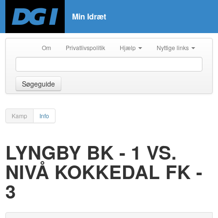
Min Idræt
Om
Privatlivspolitik
Hjælp
Nyttige links
Søgeguide
Kamp
Info
LYNGBY BK - 1 VS.
NIVÅ KOKKEDAL FK -
3