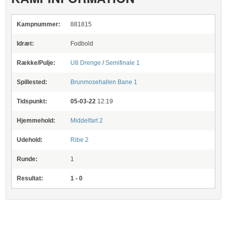
Kampnummer:
881815
Idræt:
Fodbold
Række/Pulje:
U8 Drenge
/
Semifinale 1
Spillested:
Brunmosehallen
Bane 1
Tidspunkt:
05-03-22
12:19
Hjemmehold:
Middelfart 2
Udehold:
Ribe 2
Runde:
1
Resultat:
1 - 0