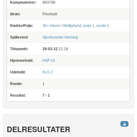
Kampnummer:
883798
Idræt:
Floorball
Række/Pulje:
35+ Herrer
/
Midtjylland, pulje 1, runde 1
Spillested:
Sportscenter Herning
Tidspunkt:
28-02-22
21:18
Hjemmehold:
HSF 15
Udehold:
KLG 2
Runde:
1
Resultat:
7 - 1
DELRESULTATER