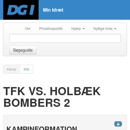
Min Idræt
Om
Privatlivspolitik
Hjælp
Nyttige links
Søgeguide
Kamp
Info
TFK VS. HOLBÆK
BOMBERS 2
KAMPINFORMATION