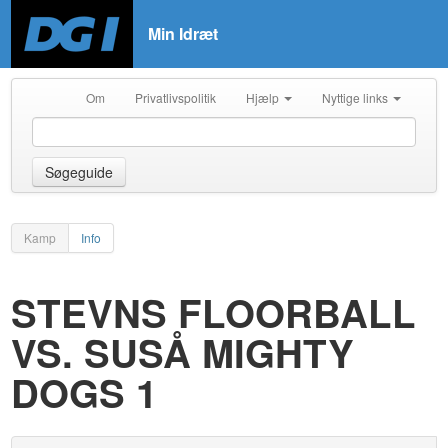
Min Idræt
Om
Privatlivspolitik
Hjælp
Nyttige links
Søgeguide
Kamp
Info
STEVNS FLOORBALL
VS. SUSÅ MIGHTY
DOGS 1