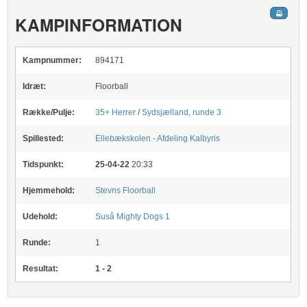
KAMPINFORMATION
Kampnummer:
894171
Idræt:
Floorball
Række/Pulje:
35+ Herrer
/
Sydsjælland, runde 3
Spillested:
Ellebækskolen - Afdeling Kalbyris
Tidspunkt:
25-04-22
20:33
Hjemmehold:
Stevns Floorball
Udehold:
Suså Mighty Dogs 1
Runde:
1
Resultat:
1 - 2