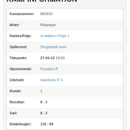
Kampnummer:
892833
Idræt:
Petanque
Række/Pulje:
A-rækken
/
Pulje 1
Spillested:
Snogebæk havn
Tidspunkt:
27-04-22
18:00
Hjemmehold:
Poulsker IF
Udehold:
Aakirkeby IF 3
Runde:
1
Resultat:
8 - 3
Sæt:
8 - 3
Bolde/kugler:
135 - 99