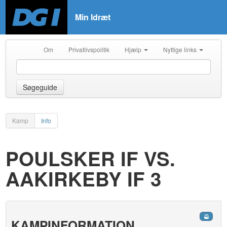
Min Idræt
Om
Privatlivspolitik
Hjælp
Nyttige links
Søgeguide
Kamp
Info
POULSKER IF VS.
AAKIRKEBY IF 3
KAMPINFORMATION