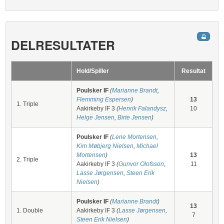
DELRESULTATER
Hold/Spiller
Resultat
Poulsker IF
(
Marianne Brandt
,
Flemming Espersen
)
13
1. Triple
Aakirkeby IF 3
(
Henrik Falandysz
,
10
Helge Jensen
,
Birte Jensen
)
Poulsker IF
(
Lene Mortensen
,
Kim Møbjerg Nielsen
,
Michael
Mortensen
)
13
2. Triple
Aakirkeby IF 3
(
Gunvor Olofsson
,
11
Lasse Jørgensen
,
Steen Erik
Nielsen
)
Poulsker IF
(
Marianne Brandt
)
13
1. Double
Aakirkeby IF 3
(
Lasse Jørgensen
,
7
Steen Erik Nielsen
)