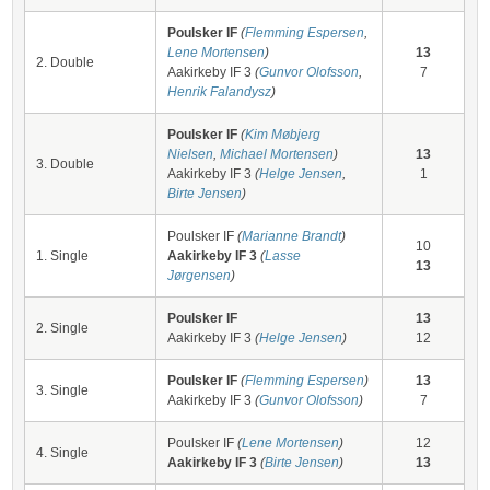
Poulsker IF
(
Flemming Espersen
,
Lene Mortensen
)
13
2. Double
Aakirkeby IF 3
(
Gunvor Olofsson
,
7
Henrik Falandysz
)
Poulsker IF
(
Kim Møbjerg
Nielsen
,
Michael Mortensen
)
13
3. Double
Aakirkeby IF 3
(
Helge Jensen
,
1
Birte Jensen
)
Poulsker IF
(
Marianne Brandt
)
10
1. Single
Aakirkeby IF 3
(
Lasse
13
Jørgensen
)
Poulsker IF
13
2. Single
Aakirkeby IF 3
(
Helge Jensen
)
12
Poulsker IF
(
Flemming Espersen
)
13
3. Single
Aakirkeby IF 3
(
Gunvor Olofsson
)
7
Poulsker IF
(
Lene Mortensen
)
12
4. Single
Aakirkeby IF 3
(
Birte Jensen
)
13