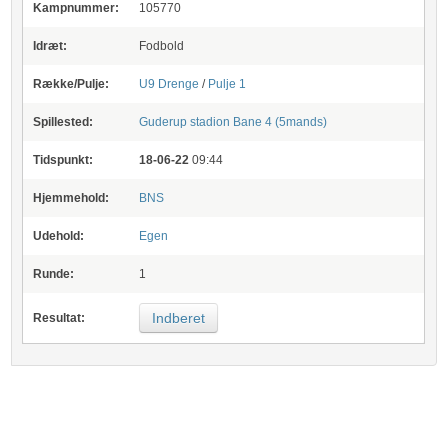
Kampnummer:
105770
Idræt:
Fodbold
Række/Pulje:
U9 Drenge
/
Pulje 1
Spillested:
Guderup stadion
Bane 4 (5mands)
Tidspunkt:
18-06-22
09:44
Hjemmehold:
BNS
Udehold:
Egen
Runde:
1
Indberet
Resultat: