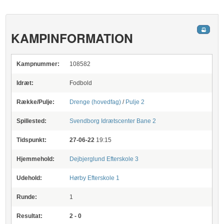
KAMPINFORMATION
Kampnummer:
108582
Idræt:
Fodbold
Række/Pulje:
Drenge (hovedfag)
/
Pulje 2
Spillested:
Svendborg Idrætscenter
Bane 2
Tidspunkt:
27-06-22
19:15
Hjemmehold:
Dejbjerglund Efterskole 3
Udehold:
Hørby Efterskole 1
Runde:
1
Resultat:
2 - 0