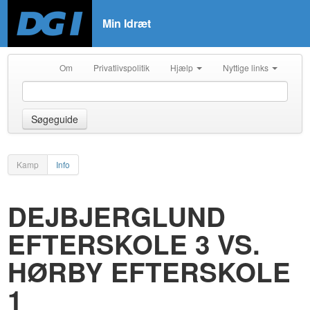
Min Idræt
Om
Privatlivspolitik
Hjælp
Nyttige links
Søgeguide
Kamp
Info
DEJBJERGLUND
EFTERSKOLE 3 VS.
HØRBY EFTERSKOLE
1