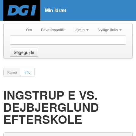
Min Idræt
Om
Privatlivspolitik
Hjælp
Nyttige links
Søgeguide
Kamp
Info
INGSTRUP E VS.
DEJBJERGLUND
EFTERSKOLE