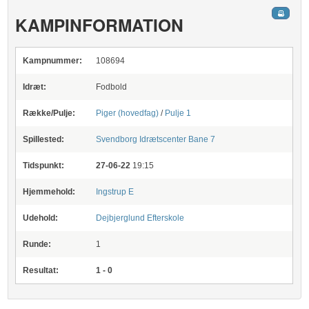
KAMPINFORMATION
Kampnummer:
108694
Idræt:
Fodbold
Række/Pulje:
Piger (hovedfag)
/
Pulje 1
Spillested:
Svendborg Idrætscenter
Bane 7
Tidspunkt:
27-06-22
19:15
Hjemmehold:
Ingstrup E
Udehold:
Dejbjerglund Efterskole
Runde:
1
Resultat:
1 - 0