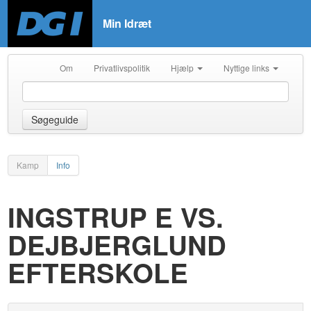
Min Idræt
Om
Privatlivspolitik
Hjælp
Nyttige links
Søgeguide
Kamp
Info
INGSTRUP E VS.
DEJBJERGLUND
EFTERSKOLE