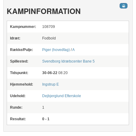
KAMPINFORMATION
Kampnummer:
108709
Idræt:
Fodbold
Række/Pulje:
Piger (hovedfag)
/
A
Spillested:
Svendborg Idrætscenter
Bane 5
Tidspunkt:
30-06-22
08:20
Hjemmehold:
Ingstrup E
Udehold:
Dejbjerglund Efterskole
Runde:
1
Resultat:
0 - 1