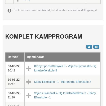
= Hold musen henover ikonet, for at se den anvendte stillingsregel
KOMPLET KAMPPROGRAM
Dato/tid
Hjemme/Ude
30-06-22
Broby Sportsefterskole 3
-
Vojens Gymnastik- Og
10:42
Idrætsefterskole 3
30-06-22
Staby Efterskole - 1
-
Bjergsnæs Efterskole 2
10:42
30-06-22
Vojens Gymnastik- Og Idrætsefterskole 3
-
Staby
11:30
Efterskole - 1