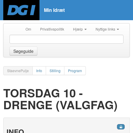
Min Idræt
Om
Privatlivspolitik
Hjælp
Nyttige links
Søgeguide
StaevnePulje
Info
Stilling
Program
TORSDAG 10 -
DRENGE (VALGFAG)
INFO