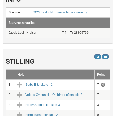
Stævne:
L2022 Fodbold: Efterskolernes turnering
Stævneansvarlige
Jacob Levin Nielsen
Tlf:
28865799
STILLING
Hold
Point
1.
Staby Efterskole - 1
7
2.
Vojens Gymnastik- Og Idrætsefterskole 3
7
3.
Broby Sportsefterskole 3
3
4.
Bjergsnæs Efterskole 2
0