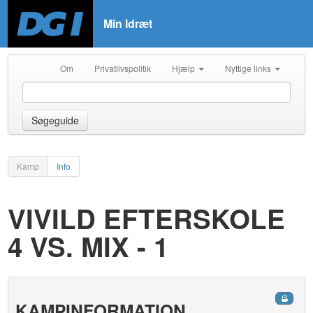
Min Idræt
Om
Privatlivspolitik
Hjælp
Nyttige links
Søgeguide
Kamp
Info
VIVILD EFTERSKOLE
4 VS. MIX - 1
KAMPINFORMATION