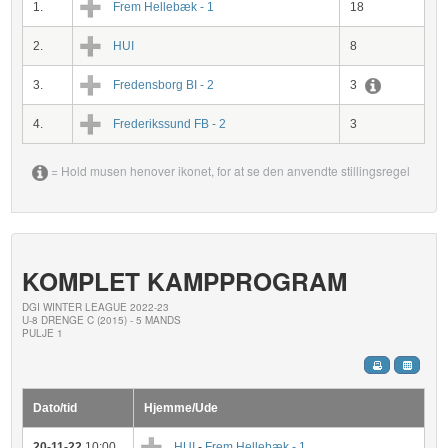
1.
Frem Hellebæk - 1
18
2.
HUI
8
3.
Fredensborg BI - 2
3
4.
Frederikssund FB - 2
3
= Hold musen henover ikonet, for at se den anvendte stillingsregel
KOMPLET KAMPPROGRAM
DGI WINTER LEAGUE 2022-23
U-8 DRENGE C (2015) - 5 MANDS
PULJE 1
Dato/tid
Hjemme/Ude
20-11-22
10:00
HUI
-
Frem Hellebæk - 1