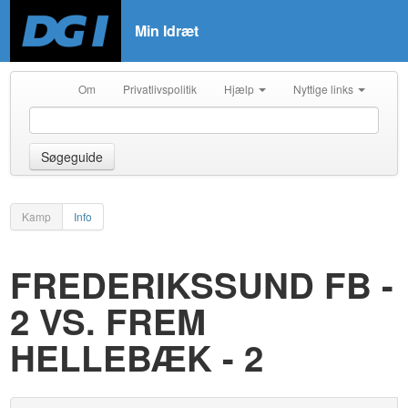
Min Idræt
Om
Privatlivspolitik
Hjælp
Nyttige links
Søgeguide
Kamp
Info
FREDERIKSSUND FB -
2 VS. FREM
HELLEBÆK - 2