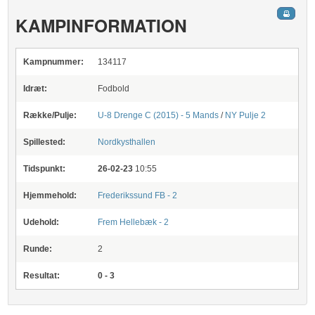
KAMPINFORMATION
Kampnummer:
134117
Idræt:
Fodbold
Række/Pulje:
U-8 Drenge C (2015) - 5 Mands
/
NY Pulje 2
Spillested:
Nordkysthallen
Tidspunkt:
26-02-23
10:55
Hjemmehold:
Frederikssund FB - 2
Udehold:
Frem Hellebæk - 2
Runde:
2
Resultat:
0 - 3