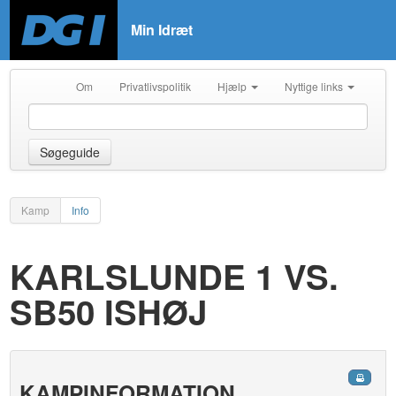
Min Idræt
Om
Privatlivspolitik
Hjælp
Nyttige links
Søgeguide
Kamp
Info
KARLSLUNDE 1 VS.
SB50 ISHØJ
KAMPINFORMATION