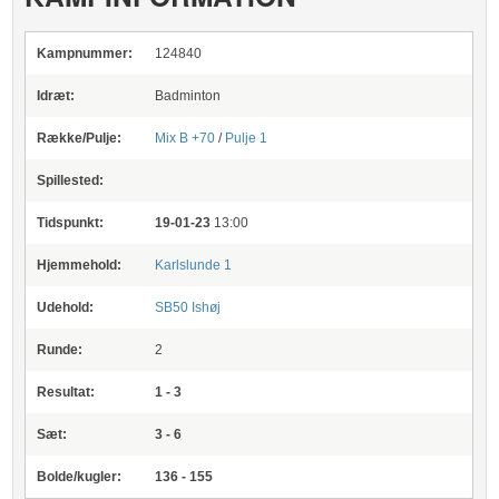
Kampnummer:
124840
Idræt:
Badminton
Række/Pulje:
Mix B +70
/
Pulje 1
Spillested:
Tidspunkt:
19-01-23
13:00
Hjemmehold:
Karlslunde 1
Udehold:
SB50 Ishøj
Runde:
2
Resultat:
1 - 3
Sæt:
3 - 6
Bolde/kugler:
136 - 155