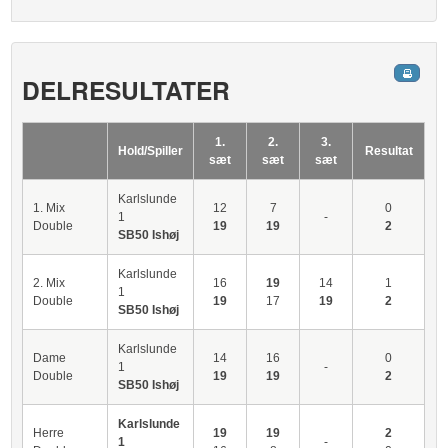
DELRESULTATER
1.
2.
3.
Hold/Spiller
Resultat
sæt
sæt
sæt
Karlslunde
1. Mix
12
7
0
1
-
Double
19
19
2
SB50 Ishøj
Karlslunde
2. Mix
16
19
14
1
1
Double
19
17
19
2
SB50 Ishøj
Karlslunde
Dame
14
16
0
1
-
Double
19
19
2
SB50 Ishøj
Karlslunde
Herre
19
19
2
1
-