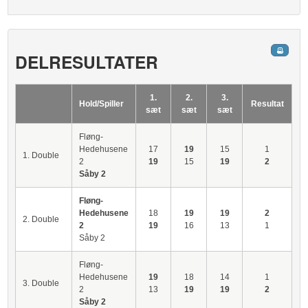
DELRESULTATER
1.
2.
3.
Hold/Spiller
Resultat
sæt
sæt
sæt
Fløng-
Hedehusene
17
19
15
1
1. Double
2
19
15
19
2
Såby 2
Fløng-
Hedehusene
18
19
19
2
2. Double
2
19
16
13
1
Såby 2
Fløng-
Hedehusene
19
18
14
1
3. Double
2
13
19
19
2
Såby 2