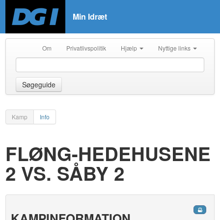
Min Idræt
Om
Privatlivspolitik
Hjælp
Nyttige links
Søgeguide
Kamp
Info
FLØNG-HEDEHUSENE
2 VS. SÅBY 2
KAMPINFORMATION