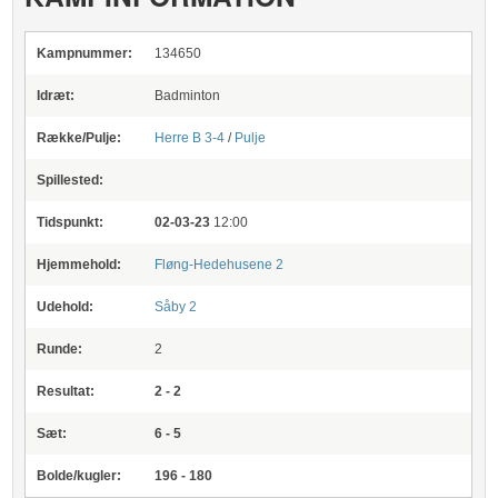
Kampnummer:
134650
Idræt:
Badminton
Række/Pulje:
Herre B 3-4
/
Pulje
Spillested:
Tidspunkt:
02-03-23
12:00
Hjemmehold:
Fløng-Hedehusene 2
Udehold:
Såby 2
Runde:
2
Resultat:
2 - 2
Sæt:
6 - 5
Bolde/kugler:
196 - 180