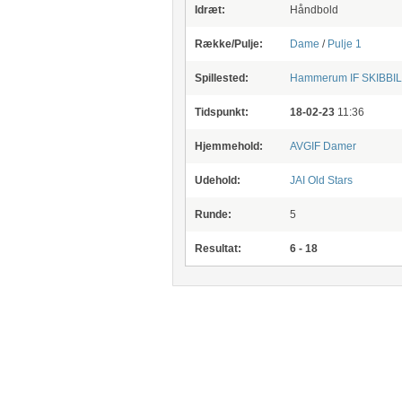
Idræt:
Håndbold
Række/Pulje:
Dame
/
Pulje 1
Spillested:
Hammerum IF
SKIBBIL
Tidspunkt:
18-02-23
11:36
Hjemmehold:
AVGIF Damer
Udehold:
JAI Old Stars
Runde:
5
Resultat:
6 - 18