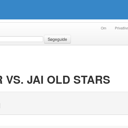
Om
Privatliv
Søgeguide
 VS. JAI OLD STARS
N