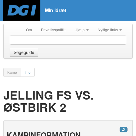
Min Idræt
Om
Privatlivspolitik
Hjælp
Nyttige links
Søgeguide
Kamp
Info
JELLING FS VS.
ØSTBIRK 2
KAMPINFORMATION