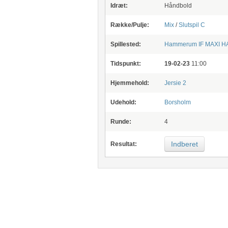
Idræt:
Håndbold
Række/Pulje:
Mix
/
Slutspil C
Spillested:
Hammerum IF
MAXI H
Tidspunkt:
19-02-23
11:00
Hjemmehold:
Jersie 2
Udehold:
Borsholm
Runde:
4
Indberet
Resultat: