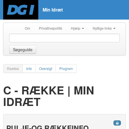
Min Idræt
Om
Privatlivspolitik
Hjælp
Nyttige links
Søgeguide
Raekke
Info
Oversigt
Program
C - RÆKKE | MIN
IDRÆT
PULJE-OG RÆKKEINFO