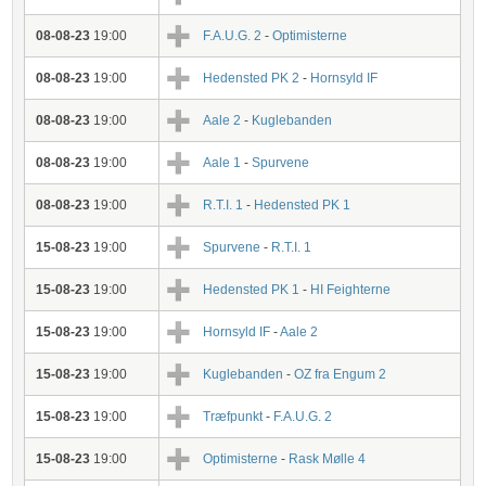
08-08-23
19:00
F.A.U.G. 2
-
Optimisterne
08-08-23
19:00
Hedensted PK 2
-
Hornsyld IF
08-08-23
19:00
Aale 2
-
Kuglebanden
08-08-23
19:00
Aale 1
-
Spurvene
08-08-23
19:00
R.T.I. 1
-
Hedensted PK 1
15-08-23
19:00
Spurvene
-
R.T.I. 1
15-08-23
19:00
Hedensted PK 1
-
HI Feighterne
15-08-23
19:00
Hornsyld IF
-
Aale 2
15-08-23
19:00
Kuglebanden
-
OZ fra Engum 2
15-08-23
19:00
Træfpunkt
-
F.A.U.G. 2
15-08-23
19:00
Optimisterne
-
Rask Mølle 4