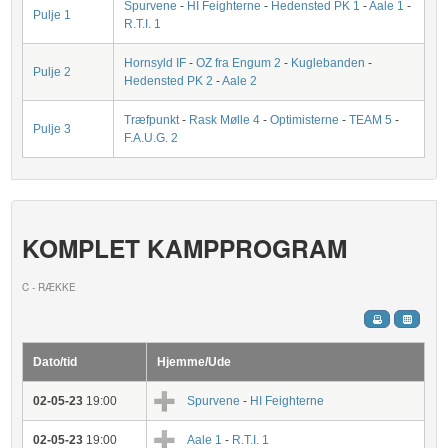
Spurvene
-
HI Feighterne
-
Hedensted PK 1
-
Aale 1
-
Pulje 1
R.T.I. 1
Hornsyld IF
-
OZ fra Engum 2
-
Kuglebanden
-
Pulje 2
Hedensted PK 2
-
Aale 2
Træfpunkt
-
Rask Mølle 4
-
Optimisterne
-
TEAM 5
-
Pulje 3
F.A.U.G. 2
KOMPLET KAMPPROGRAM
C - RÆKKE
Dato/tid
Hjemme/Ude
02-05-23
19:00
Spurvene
-
HI Feighterne
02-05-23
19:00
Aale 1
-
R.T.I. 1