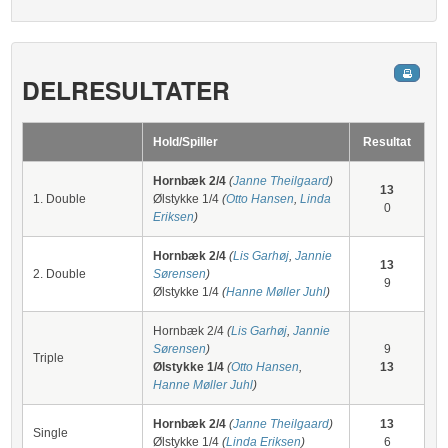
DELRESULTATER
Hold/Spiller
Resultat
Hornbæk 2/4
(
Janne Theilgaard
)
13
1. Double
Ølstykke 1/4
(
Otto Hansen
,
Linda
0
Eriksen
)
Hornbæk 2/4
(
Lis Garhøj
,
Jannie
13
2. Double
Sørensen
)
9
Ølstykke 1/4
(
Hanne Møller Juhl
)
Hornbæk 2/4
(
Lis Garhøj
,
Jannie
Sørensen
)
9
Triple
Ølstykke 1/4
(
Otto Hansen
,
13
Hanne Møller Juhl
)
Hornbæk 2/4
(
Janne Theilgaard
)
13
Single
Ølstykke 1/4
(
Linda Eriksen
)
6