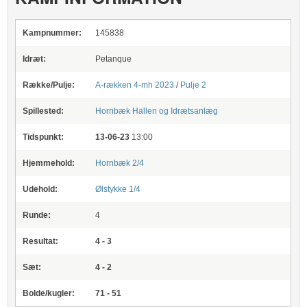
Kampnummer:
145838
Idræt:
Petanque
Række/Pulje:
A-rækken 4-mh 2023
/
Pulje 2
Spillested:
Hornbæk Hallen og Idrætsanlæg
Tidspunkt:
13-06-23
13:00
Hjemmehold:
Hornbæk 2/4
Udehold:
Ølstykke 1/4
Runde:
4
Resultat:
4 - 3
Sæt:
4 - 2
Bolde/kugler:
71 - 51