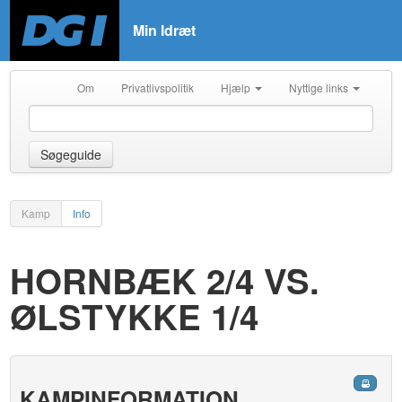
Min Idræt
Om
Privatlivspolitik
Hjælp
Nyttige links
Søgeguide
Kamp
Info
HORNBÆK 2/4 VS.
ØLSTYKKE 1/4
KAMPINFORMATION