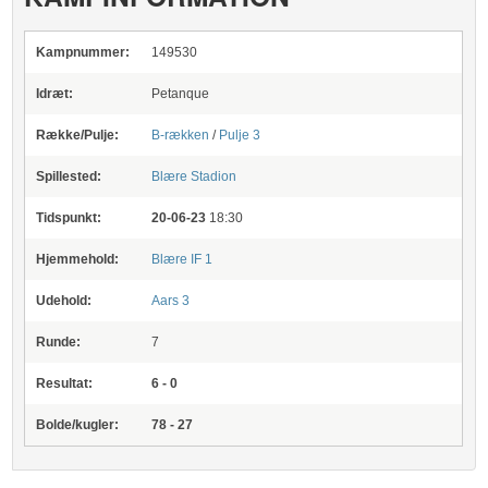
Kampnummer:
149530
Idræt:
Petanque
Række/Pulje:
B-rækken
/
Pulje 3
Spillested:
Blære Stadion
Tidspunkt:
20-06-23
18:30
Hjemmehold:
Blære IF 1
Udehold:
Aars 3
Runde:
7
Resultat:
6 - 0
Bolde/kugler:
78 - 27