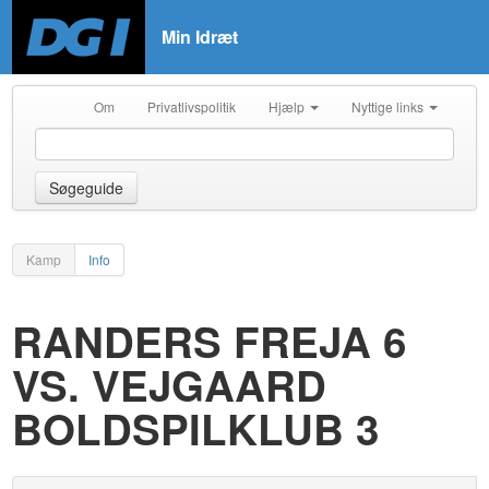
Min Idræt
Om
Privatlivspolitik
Hjælp
Nyttige links
Søgeguide
Kamp
Info
RANDERS FREJA 6
VS. VEJGAARD
BOLDSPILKLUB 3