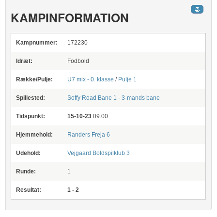
KAMPINFORMATION
Kampnummer:
172230
Idræt:
Fodbold
Række/Pulje:
U7 mix - 0. klasse
/
Pulje 1
Spillested:
Soffy Road
Bane 1 - 3-mands bane
Tidspunkt:
15-10-23
09:00
Hjemmehold:
Randers Freja 6
Udehold:
Vejgaard Boldspilklub 3
Runde:
1
Resultat:
1 - 2