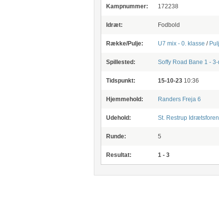
Kampnummer:
172238
Idræt:
Fodbold
Række/Pulje:
U7 mix - 0. klasse
/
Pul
Spillested:
Soffy Road
Bane 1 - 3
Tidspunkt:
15-10-23
10:36
Hjemmehold:
Randers Freja 6
Udehold:
St. Restrup Idrætsforen
Runde:
5
Resultat:
1 - 3