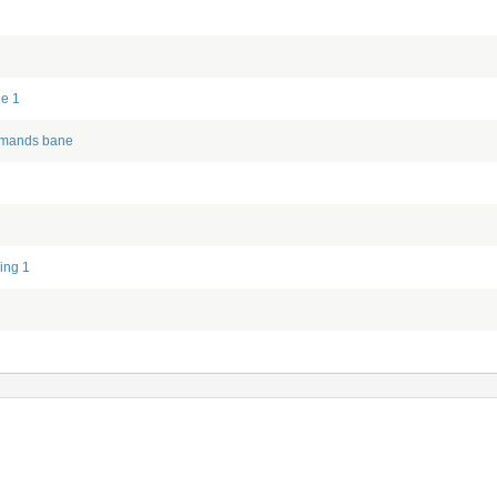
je 1
-mands bane
ing 1