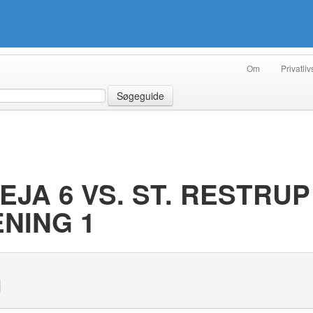
Om
Privatliv
Søgeguide
JA 6 VS. ST. RESTRUP
NING 1
N