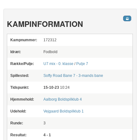
KAMPINFORMATION
Kampnummer:
172312
Idræt:
Fodbold
Række/Pulje:
U7 mix - 0. klasse
/
Pulje 7
Spillested:
Soffy Road
Bane 7 - 3-mands bane
Tidspunkt:
15-10-23
10:24
Hjemmehold:
Aalborg Boldspilklub 4
Udehold:
Vejgaard Boldspilklub 1
Runde:
3
Resultat:
4 - 1