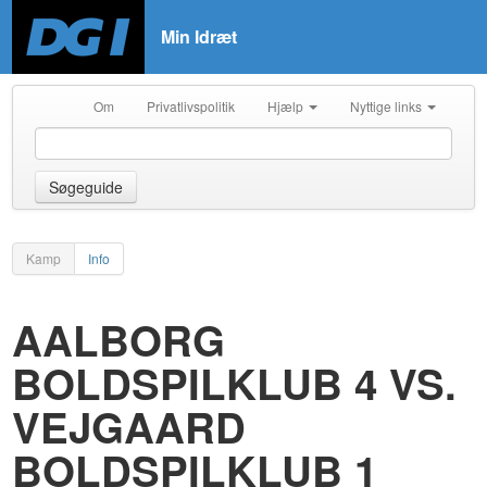
Min Idræt
Om
Privatlivspolitik
Hjælp
Nyttige links
Søgeguide
Kamp
Info
AALBORG
BOLDSPILKLUB 4 VS.
VEJGAARD
BOLDSPILKLUB 1